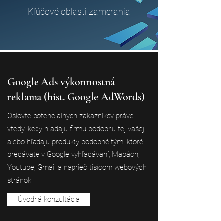
Kľúčové oblasti zamerania
Google Ads výkonnostná
reklama (hist. Google AdWords)
Oslovte potenciálnych zákazníkov
práve
vtedy, kedy hľadajú firmu podobnú
tej vašej
alebo hľadajú
produkty podobné
tým, ktoré
predávate v Google vyhľadávaní, Mapách,
Youtube, Gmail a naprieč tisícom webových
stránok.
Úvodná konzultácia