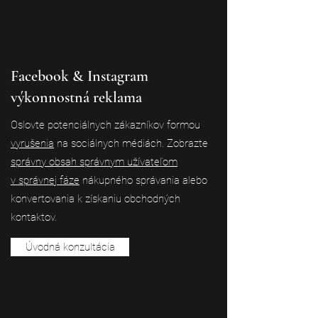
Facebook & Instagram
výkonnostná reklama
Oslovte potenciálnych zákazníkov formou
vyrušenia
na sociálnych médiách. Zobrazte
správny obsah správnym užívateľom
v správnej fáze
nákupného správania alebo
konvertovania k získaniu obchodných
kontaktov.
Úvodná konzultácia