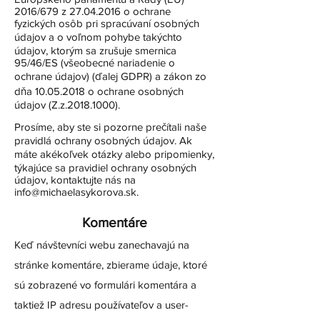
2016/679 z
27.04.2016
o ochrane
fyzických osôb pri spracúvaní osobných
údajov a o voľnom pohybe takýchto
údajov, ktorým sa zrušuje smernica
95/46/ES (všeobecné nariadenie o
ochrane údajov) (ďalej GDPR) a zákon zo
dňa
10.05.2018
o ochrane osobných
údajov (Z.z.2018.1000).
Prosíme, aby ste si pozorne prečítali naše
pravidlá ochrany osobných údajov. Ak
máte akékoľvek otázky alebo pripomienky,
týkajúce sa pravidiel ochrany osobných
údajov, kontaktujte nás na
info@michaelasykorova.sk
.
Komentáre
Keď návštevníci webu zanechavajú na
stránke komentáre, zbierame údaje, ktoré
sú zobrazené vo formulári komentára a
taktiež IP adresu používateľov a user-