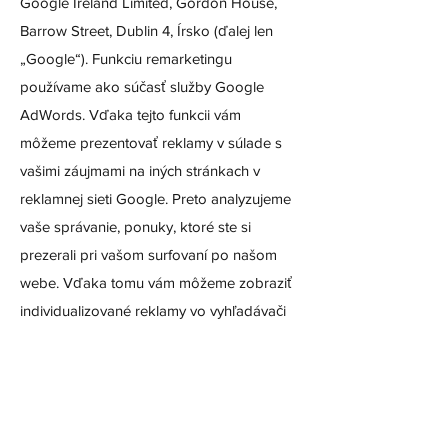
Google Ireland Limited, Gordon House,
Barrow Street, Dublin 4, Írsko (ďalej len
„Google“). Funkciu remarketingu
používame ako súčasť služby Google
AdWords. Vďaka tejto funkcii vám
môžeme prezentovať reklamy v súlade s
vašimi záujmami na iných stránkach v
reklamnej sieti Google. Preto analyzujeme
vaše správanie, ponuky, ktoré ste si
prezerali pri vašom surfovaní po našom
webe. Vďaka tomu vám môžeme zobraziť
individualizované reklamy vo vyhľadávači
Google tzv. „Google ads”, a to aj po vašej
návšteve našej webovej stránky. Z toho
dôvodu Google ukladá pri vašej návšteve
služby Google alebo webových stránok v