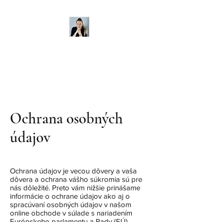
Mgr. Michaela Sýkorová
Digital Marketing & PPC
Špecialista
Ochrana osobných
údajov
Ochrana údajov je vecou dôvery a vaša
dôvera a ochrana vášho súkromia sú pre
nás dôležité. Preto vám nižšie prinášame
informácie o ochrane údajov ako aj o
spracúvaní osobných údajov v našom
online obchode v súlade s nariadením
Európskeho parlamentu a Rady (EÚ)